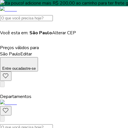
Falta pouco!
adicione mais
R$ 200,00
ao carrinho para ter
frete g
Você esta em:
São Paulo
Alterar
CEP
Preços válidos para
São Paulo
Editar
Entre
ou
cadastre-se
Departamentos