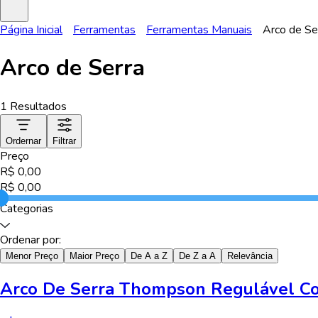
Página Inicial
Ferramentas
Ferramentas Manuais
Arco de Se
Arco de Serra
1
Resultados
Ordernar
Filtrar
Preço
R$
0,00
R$
0,00
Categorias
Ordenar por:
Menor Preço
Maior Preço
De A a Z
De Z a A
Relevância
Arco De Serra Thompson Regulável C