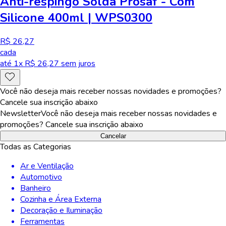
Anti-respingo Solda Prosaf - Com
Silicone 400ml | WPS0300
R$ 26,27
cada
até
1
x R$
26,27
sem juros
Você não deseja mais receber nossas novidades e promoções?
Cancele sua inscrição abaixo
Newsletter
Você não deseja mais receber nossas novidades e
promoções? Cancele sua inscrição abaixo
Cancelar
Todas as Categorias
Ar e Ventilação
Automotivo
Banheiro
Cozinha e Área Externa
Decoração e Iluminação
Ferramentas