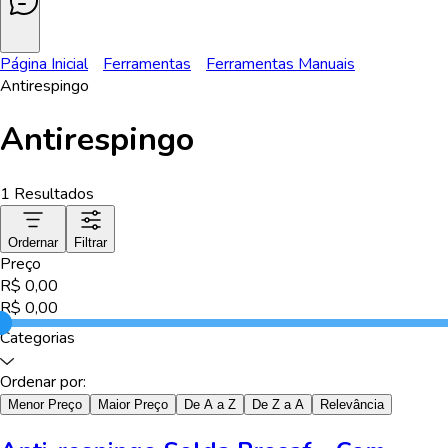
Página Inicial
Ferramentas
Ferramentas Manuais
Antirespingo
Antirespingo
1
Resultados
Ordernar
Filtrar
Preço
R$
0,00
R$
0,00
Categorias
Ordenar por:
Menor Preço
Maior Preço
De A a Z
De Z a A
Relevância