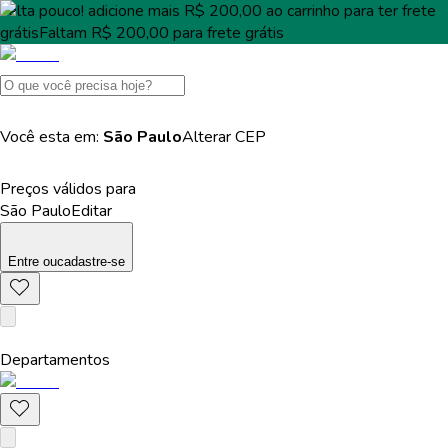
Falta pouco!
adicione mais
R$ 200,00
ao carrinho para ter
frete
grátis
Faltam
R$ 200,00
para
frete grátis
Você esta em:
São Paulo
Alterar
CEP
Preços válidos para
São Paulo
Editar
Entre
ou
cadastre-se
Departamentos