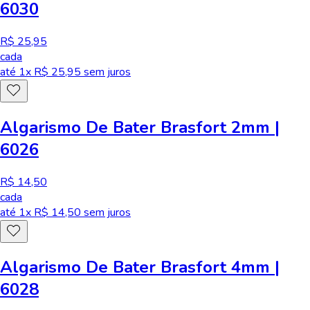
6030
R$ 25,95
cada
até
1
x R$
25,95
sem juros
Algarismo De Bater Brasfort 2mm |
6026
R$ 14,50
cada
até
1
x R$
14,50
sem juros
Algarismo De Bater Brasfort 4mm |
6028