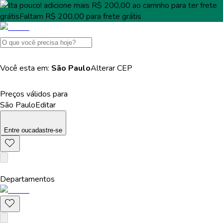
Falta pouco!
adicione mais
R$ 200,00
ao carrinho para ter
frete
grátis
Faltam
R$ 200,00
para
frete grátis
Você esta em:
São Paulo
Alterar
CEP
Preços válidos para
São Paulo
Editar
Entre
ou
cadastre-se
Departamentos