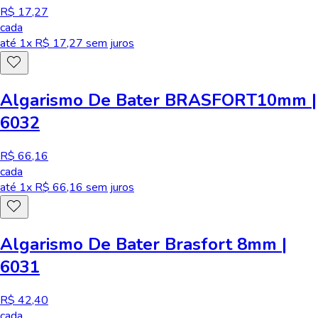
R$ 17,27
cada
até
1
x R$
17,27
sem juros
Algarismo De Bater BRASFORT10mm |
6032
R$ 66,16
cada
até
1
x R$
66,16
sem juros
Algarismo De Bater Brasfort 8mm |
6031
R$ 42,40
cada