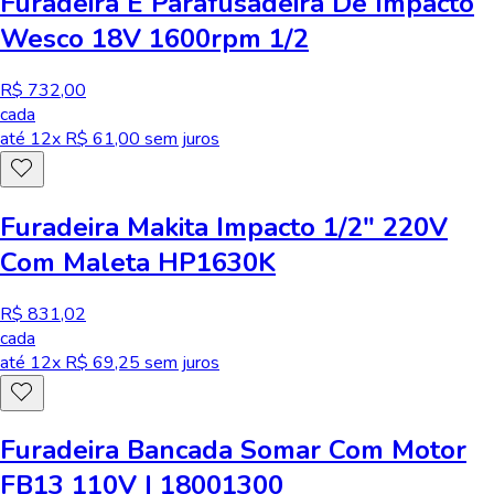
Furadeira E Parafusadeira De Impacto
Wesco 18V 1600rpm 1/2
R$ 732,00
cada
até
12
x R$
61,00
sem juros
Furadeira Makita Impacto 1/2" 220V
Com Maleta HP1630K
R$ 831,02
cada
até
12
x R$
69,25
sem juros
Furadeira Bancada Somar Com Motor
FB13 110V | 18001300