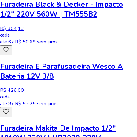
Furadeira Black & Decker - Impacto
1/2" 220V 560W | TM555B2
R$ 304,13
cada
até
6
x R$
50,69
sem juros
Furadeira E Parafusadeira Wesco A
Bateria 12V 3/8
R$ 426,00
cada
até
8
x R$
53,25
sem juros
Furadeira Makita De Impacto 1/2"