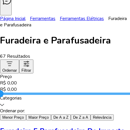
Página Inicial
Ferramentas
Ferramentas Elétricas
Furadeira
e Parafusadeira
Furadeira e Parafusadeira
67
Resultados
Ordernar
Filtrar
Preço
R$
0,00
R$
0,00
Categorias
Ordenar por:
Menor Preço
Maior Preço
De A a Z
De Z a A
Relevância