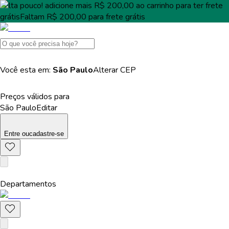
Falta pouco!
adicione mais
R$ 200,00
ao carrinho para ter
frete
grátis
Faltam
R$ 200,00
para
frete grátis
Você esta em:
São Paulo
Alterar
CEP
Preços válidos para
São Paulo
Editar
Entre
ou
cadastre-se
Departamentos