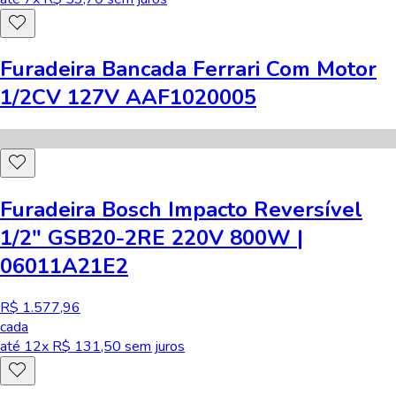
Furadeira Bancada Ferrari Com Motor
1/2CV 127V AAF1020005
Furadeira Bosch Impacto Reversível
1/2" GSB20-2RE 220V 800W |
06011A21E2
R$ 1.577,96
cada
até
12
x R$
131,50
sem juros