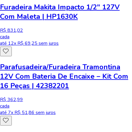
Furadeira Makita Impacto 1/2" 127V
Com Maleta | HP1630K
R$ 831,02
cada
até
12
x R$
69,25
sem juros
Parafusadeira/Furadeira Tramontina
12V Com Bateria De Encaixe – Kit Com
16 Peças | 42382201
R$ 362,99
cada
até
7
x R$
51,86
sem juros