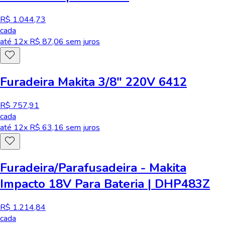
R$ 1.044,73
cada
até
12
x R$
87,06
sem juros
Furadeira Makita 3/8" 220V 6412
R$ 757,91
cada
até
12
x R$
63,16
sem juros
Furadeira/Parafusadeira - Makita
Impacto 18V Para Bateria | DHP483Z
R$ 1.214,84
cada