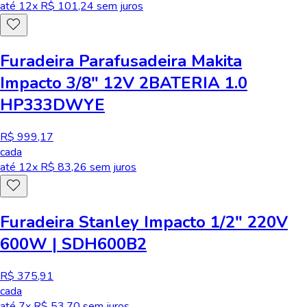
até
12
x R$
101,24
sem juros
Furadeira Parafusadeira Makita
Impacto 3/8" 12V 2BATERIA 1.0
HP333DWYE
R$ 999,17
cada
até
12
x R$
83,26
sem juros
Furadeira Stanley Impacto 1/2" 220V
600W | SDH600B2
R$ 375,91
cada
até
7
x R$
53,70
sem juros