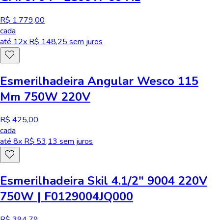
R$ 1.779,00
cada
até
12
x R$
148,25
sem juros
Esmerilhadeira Angular Wesco 115
Mm 750W 220V
R$ 425,00
cada
até
8
x R$
53,13
sem juros
Esmerilhadeira Skil 4.1/2" 9004 220V
750W | F0129004JQ000
R$ 394,79