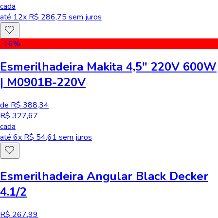
cada
até
12
x R$
286,75
sem juros
-16
%
Esmerilhadeira Makita 4,5" 220V 600W
| M0901B-220V
de R$ 388,34
R$ 327,67
cada
até
6
x R$
54,61
sem juros
Esmerilhadeira Angular Black Decker
4.1/2
R$ 267,99