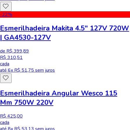
-22
%
Esmerilhadeira Makita 4.5" 127V 720W
| GA4530-127V
de R$ 399,89
R$ 310,51
cada
até
6
x R$
51,75
sem juros
Esmerilhadeira Angular Wesco 115
Mm 750W 220V
R$ 425,00
cada
até
8
x R$
53,13
sem juros