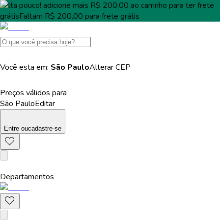
Falta pouco!
adicione mais
R$ 200,00
ao carrinho para ter
frete
grátis
Faltam
R$ 200,00
para
frete grátis
Você esta em:
São Paulo
Alterar
CEP
Preços válidos para
São Paulo
Editar
Entre
ou
cadastre-se
Departamentos