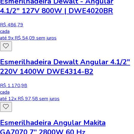
Esmerilhadeira Dewalt - Angular
4.1/2" 127V 800W | DWE4020BR
R$ 486,79
cada
até
9
x R$
54,09
sem juros
Esmerilhadeira Dewalt Angular 4.1/2"
220V 1400W DWE4314-B2
R$ 1.170,98
cada
até
12
x R$
97,58
sem juros
Esmerilhadeira Angular Makita
GA7070 7” 2800W 60 Hz