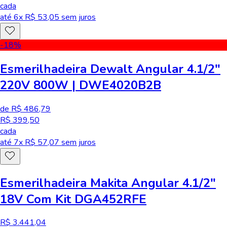
cada
até
6
x R$
53,05
sem juros
-18
%
Esmerilhadeira Dewalt Angular 4.1/2"
220V 800W | DWE4020B2B
de R$ 486,79
R$ 399,50
cada
até
7
x R$
57,07
sem juros
Esmerilhadeira Makita Angular 4.1/2"
18V Com Kit DGA452RFE
R$ 3.441,04