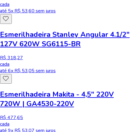
cada
até
5
x R$
53,60
sem juros
Esmerilhadeira Stanley Angular 4.1/2"
127V 620W SG6115-BR
R$ 318,27
cada
até
6
x R$
53,05
sem juros
Esmerilhadeira Makita - 4,5" 220V
720W | GA4530-220V
R$ 477,65
cada
até
9
x R$
53,07
sem juros