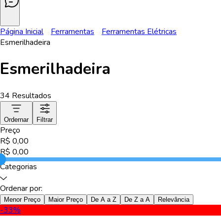
Página Inicial
Ferramentas
Ferramentas Elétricas
Esmerilhadeira
Esmerilhadeira
34
Resultados
Ordernar
Filtrar
Preço
R$
0,00
R$
0,00
Categorias
Ordenar por:
Menor Preço
Maior Preço
De A a Z
De Z a A
Relevância
-33
%