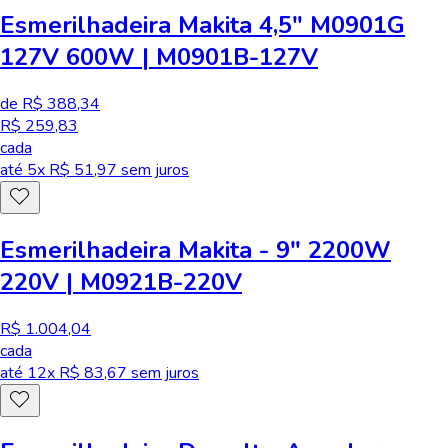
Esmerilhadeira Makita 4,5" M0901G
127V 600W | M0901B-127V
de R$ 388,34
R$ 259,83
cada
até
5
x R$
51,97
sem juros
Esmerilhadeira Makita - 9" 2200W
220V | M0921B-220V
R$ 1.004,04
cada
até
12
x R$
83,67
sem juros