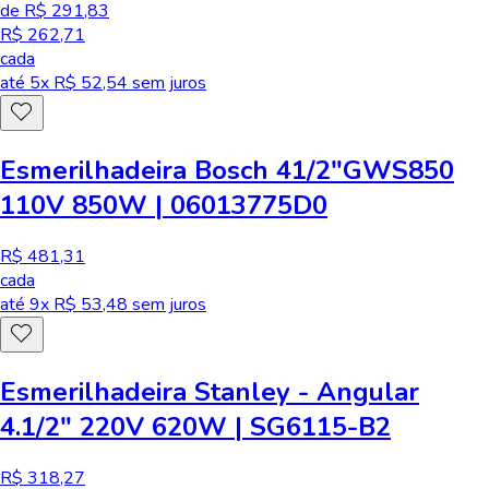
de R$ 291,83
R$ 262,71
cada
até
5
x R$
52,54
sem juros
Esmerilhadeira Bosch 41/2"GWS850
110V 850W | 06013775D0
R$ 481,31
cada
até
9
x R$
53,48
sem juros
Esmerilhadeira Stanley - Angular
4.1/2" 220V 620W | SG6115-B2
R$ 318,27