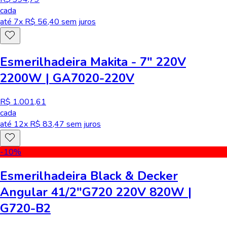
cada
até
7
x R$
56,40
sem juros
Esmerilhadeira Makita - 7" 220V
2200W | GA7020-220V
R$ 1.001,61
cada
até
12
x R$
83,47
sem juros
-10
%
Esmerilhadeira Black & Decker
Angular 41/2"G720 220V 820W |
G720-B2