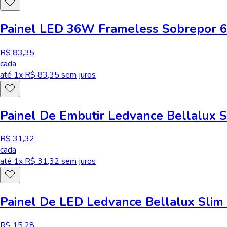
Painel LED 36W Frameless Sobrepor 6
R$ 83,35
cada
até
1
x R$
83,35
sem juros
Painel De Embutir Ledvance Bellalux 
R$ 31,32
cada
até
1
x R$
31,32
sem juros
Painel De LED Ledvance Bellalux Sli
R$ 15,28