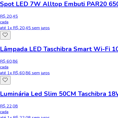
Spot LED 7W Alltop Embuti PAR20 650
R$ 20,45
cada
até
1
x R$
20,45
sem juros
Lâmpada LED Taschibra Smart Wi-Fi 
R$ 60,86
cada
até
1
x R$
60,86
sem juros
Luminária Led Slim 50CM Taschibra 1
R$ 22,08
cada
até
1
x R$
22,08
sem juros