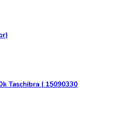
or)
k Taschibra | 15090330