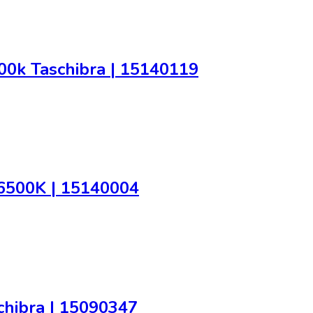
0k Taschibra | 15140119
6500K | 15140004
hibra | 15090347