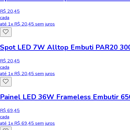
R$ 20,45
cada
até
1
x R$
20,45
sem juros
Spot LED 7W Alltop Embuti PAR20 300
R$ 20,45
cada
até
1
x R$
20,45
sem juros
Painel LED 36W Frameless Embutir 650
R$ 69,45
cada
até
1
x R$
69,45
sem juros