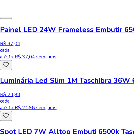
até
1
x R$
12,48
sem juros
Painel LED 24W Frameless Embutir 650
R$ 37,04
cada
até
1
x R$
37,04
sem juros
Luminária Led Slim 1M Taschibra 36W 
R$ 24,98
cada
até
1
x R$
24,98
sem juros
Spot LED 7W Alltop Embuti 6500k Tasc