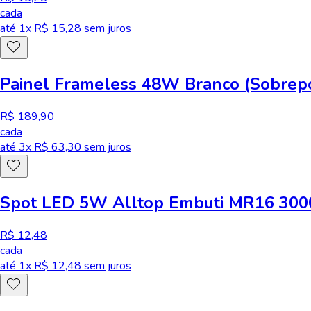
cada
até
1
x R$
15,28
sem juros
Painel Frameless 48W Branco (Sobrep
R$ 189,90
cada
até
3
x R$
63,30
sem juros
Spot LED 5W Alltop Embuti MR16 3000
R$ 12,48
cada
até
1
x R$
12,48
sem juros