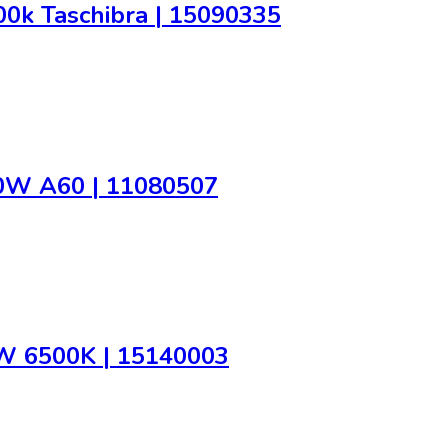
0k Taschibra | 15090335
10W A60 | 11080507
8W 6500K | 15140003