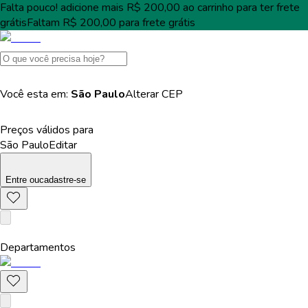
Falta pouco!
adicione mais
R$ 200,00
ao carrinho para ter
frete
grátis
Faltam
R$ 200,00
para
frete grátis
Você esta em:
São Paulo
Alterar
CEP
Preços válidos para
São Paulo
Editar
Entre
ou
cadastre-se
Departamentos