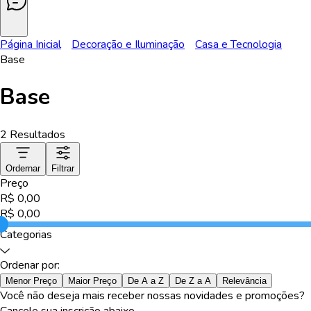
Página Inicial
Decoração e Iluminação
Casa e Tecnologia
Base
Base
2
Resultados
Ordernar
Filtrar
Preço
R$
0,00
R$
0,00
Categorias
Ordenar por:
Menor Preço
Maior Preço
De A a Z
De Z a A
Relevância
Você não deseja mais receber nossas novidades e promoções?
Cancele sua inscrição abaixo