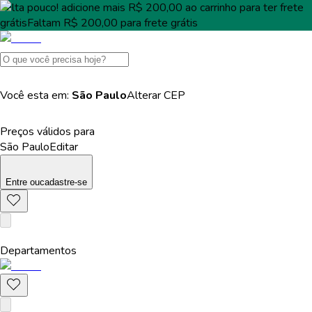
Falta pouco!
adicione mais
R$ 200,00
ao carrinho para ter
frete
grátis
Faltam
R$ 200,00
para
frete grátis
Você esta em:
São Paulo
Alterar
CEP
Preços válidos para
São Paulo
Editar
Entre
ou
cadastre-se
Departamentos