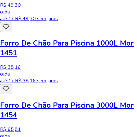
R$ 49,30
cada
até
1
x R$
49,30
sem juros
Forro De Chão Para Piscina 1000L Mor
1451
R$ 38,16
cada
até
1
x R$
38,16
sem juros
Forro De Chão Para Piscina 3000L Mor
1454
R$ 65,81
cada