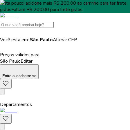
Falta pouco!
adicione mais
R$ 200,00
ao carrinho para ter
frete
grátis
Faltam
R$ 200,00
para
frete grátis
Você esta em:
São Paulo
Alterar
CEP
Preços válidos para
São Paulo
Editar
Entre
ou
cadastre-se
Departamentos