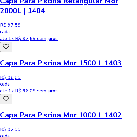
Capa Para Piscina Retangular Mor
2000L | 1404
R$ 97,59
cada
até
1
x R$
97,59
sem juros
Capa Para Piscina Mor 1500 L 1403
R$ 96,09
cada
até
1
x R$
96,09
sem juros
Capa Para Piscina Mor 1000 L 1402
R$ 92,99
cada