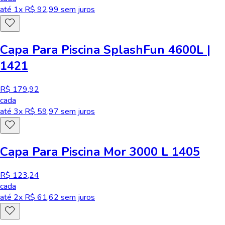
até
1
x R$
92,99
sem juros
Capa Para Piscina SplashFun 4600L |
1421
R$ 179,92
cada
até
3
x R$
59,97
sem juros
Capa Para Piscina Mor 3000 L 1405
R$ 123,24
cada
até
2
x R$
61,62
sem juros