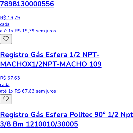
7898130000556
R$ 19,79
cada
até
1
x R$
19,79
sem juros
Registro Gás Esfera 1/2 NPT-
MACHOX1/2NPT-MACHO 109
R$ 67,63
cada
até
1
x R$
67,63
sem juros
Registro Gás Esfera Politec 90° 1/2 Npt
3/8 Bm 1210010/30005