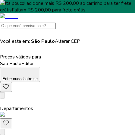
Falta pouco!
adicione mais
R$ 200,00
ao carrinho para ter
frete
grátis
Faltam
R$ 200,00
para
frete grátis
Você esta em:
São Paulo
Alterar
CEP
Preços válidos para
São Paulo
Editar
Entre
ou
cadastre-se
Departamentos