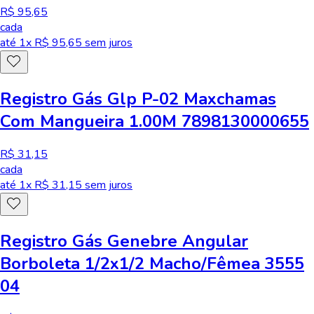
R$ 95,65
cada
até
1
x R$
95,65
sem juros
Registro Gás Glp P-02 Maxchamas
Com Mangueira 1.00M 7898130000655
R$ 31,15
cada
até
1
x R$
31,15
sem juros
Registro Gás Genebre Angular
Borboleta 1/2x1/2 Macho/Fêmea 3555
04