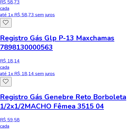
R$ 58,73
cada
até
1
x R$
58,73
sem juros
Registro Gás Glp P-13 Maxchamas
7898130000563
R$ 18,14
cada
até
1
x R$
18,14
sem juros
Registro Gás Genebre Reto Borboleta
1/2x1/2MACHO Fêmea 3515 04
R$ 59,58
cada