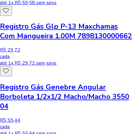
até
1
x R$
59,58
sem juros
Registro Gás Glp P-13 Maxchamas
Com Mangueira 1.00M 7898130000662
R$ 29,72
cada
até
1
x R$
29,72
sem juros
Registro Gás Genebre Angular
Borboleta 1/2x1/2 Macho/Macho 3550
04
R$ 55,44
cada
até
1
x R$
55,44
sem juros