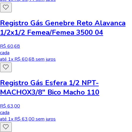
Registro Gás Genebre Reto Alavanca
1/2x1/2 Femea/Femea 3500 04
R$ 60,68
cada
até
1
x R$
60,68
sem juros
Registro Gás Esfera 1/2 NPT-
MACHOX3/8" Bico Macho 110
R$ 63,00
cada
até
1
x R$
63,00
sem juros