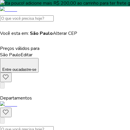
Falta pouco!
adicione mais
R$ 200,00
ao carrinho para ter
frete g
Você esta em:
São Paulo
Alterar
CEP
Preços válidos para
São Paulo
Editar
Entre
ou
cadastre-se
Departamentos