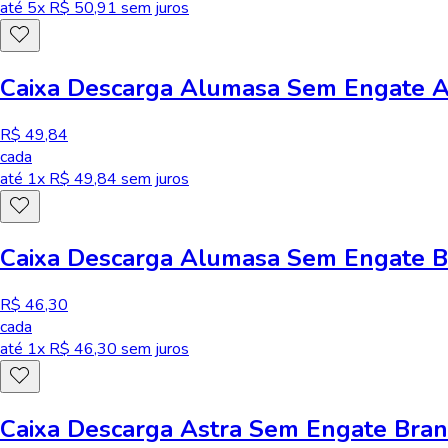
até
5
x R$
50,91
sem juros
Caixa Descarga Alumasa Sem Engate A
R$ 49,84
cada
até
1
x R$
49,84
sem juros
Caixa Descarga Alumasa Sem Engate B
R$ 46,30
cada
até
1
x R$
46,30
sem juros
Caixa Descarga Astra Sem Engate Bra