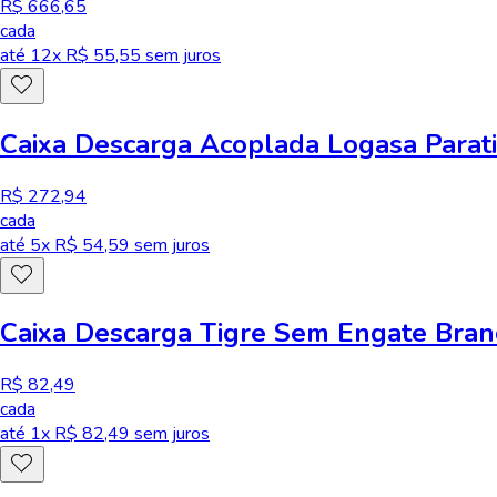
R$ 666,65
cada
até
12
x R$
55,55
sem juros
Caixa Descarga Acoplada Logasa Parat
R$ 272,94
cada
até
5
x R$
54,59
sem juros
Caixa Descarga Tigre Sem Engate Bra
R$ 82,49
cada
até
1
x R$
82,49
sem juros