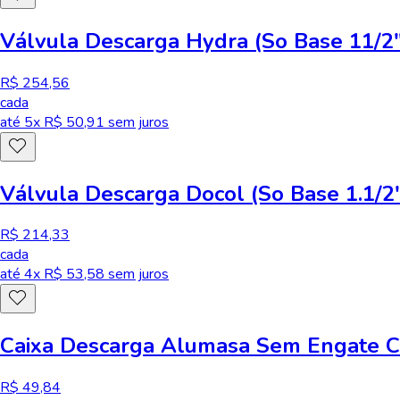
Válvula Descarga Hydra (So Base 11/2"
R$ 254,56
cada
até
5
x R$
50,91
sem juros
Válvula Descarga Docol (So Base 1.1/2
R$ 214,33
cada
até
4
x R$
53,58
sem juros
Caixa Descarga Alumasa Sem Engate 
R$ 49,84