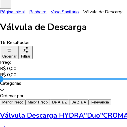
Página Inicial
Banheiro
Vaso Sanitário
Válvula de Descarga
Válvula de Descarga
16
Resultados
Ordernar
Filtrar
Preço
R$
0,00
R$
0,00
Categorias
Ordenar por:
Menor Preço
Maior Preço
De A a Z
De Z a A
Relevância
Válvula Descarga HYDRA"Duo"CROMAD