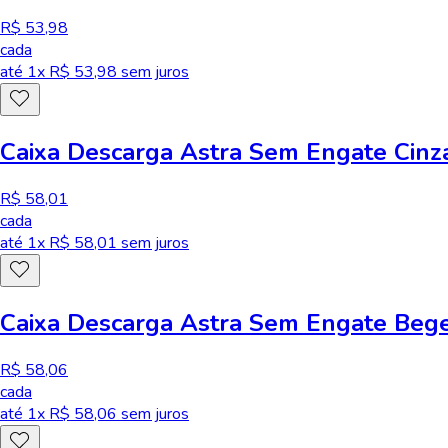
R$ 53,98
cada
até
1
x R$
53,98
sem juros
Caixa Descarga Astra Sem Engate Cin
R$ 58,01
cada
até
1
x R$
58,01
sem juros
Caixa Descarga Astra Sem Engate Beg
R$ 58,06
cada
até
1
x R$
58,06
sem juros