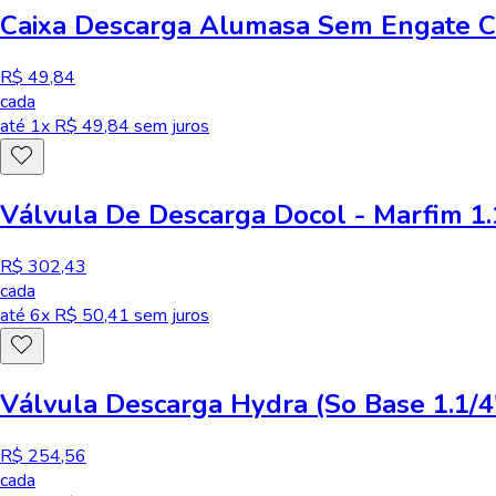
Caixa Descarga Alumasa Sem Engate C
R$ 49,84
cada
até
1
x R$
49,84
sem juros
Válvula De Descarga Docol - Marfim 1
R$ 302,43
cada
até
6
x R$
50,41
sem juros
Válvula Descarga Hydra (So Base 1.1/
R$ 254,56
cada