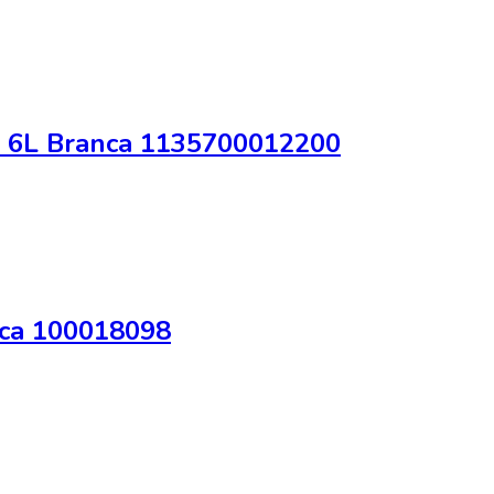
i 6L Branca 1135700012200
nca 100018098