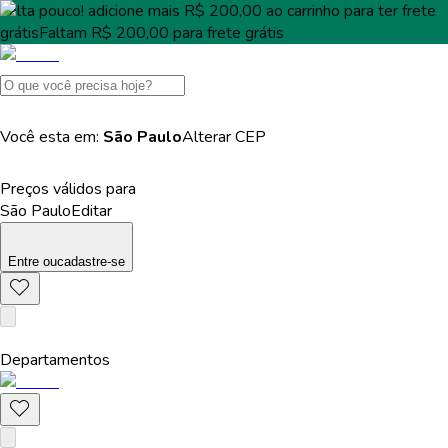
Falta pouco!
adicione mais
R$ 200,00
ao carrinho para ter
frete
grátis
Faltam
R$ 200,00
para
frete grátis
Você esta em:
São Paulo
Alterar
CEP
Preços válidos para
São Paulo
Editar
Entre
ou
cadastre-se
Departamentos