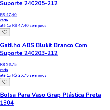
Suporte 240205-212
R$ 47,40
cada
até
1
x R$
47,40
sem juros
Gatilho ABS Blukit Branco Com
Suporte 240203-212
R$ 26,75
cada
até
1
x R$
26,75
sem juros
Bolsa Para Vaso Grap Plástica Preta
1304