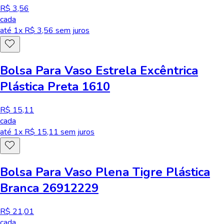
R$ 3,56
cada
até
1
x R$
3,56
sem juros
Bolsa Para Vaso Estrela Excêntrica
Plástica Preta 1610
R$ 15,11
cada
até
1
x R$
15,11
sem juros
Bolsa Para Vaso Plena Tigre Plástica
Branca 26912229
R$ 21,01
cada