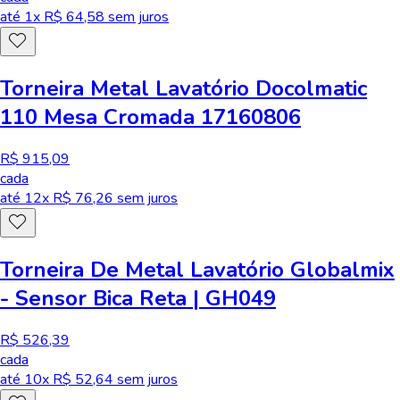
até
1
x R$
64,58
sem juros
Torneira Metal Lavatório Docolmatic
110 Mesa Cromada 17160806
R$ 915,09
cada
até
12
x R$
76,26
sem juros
Torneira De Metal Lavatório Globalmix
- Sensor Bica Reta | GH049
R$ 526,39
cada
até
10
x R$
52,64
sem juros