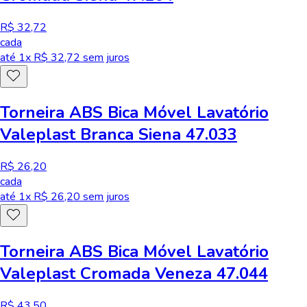
R$ 32,72
cada
até
1
x R$
32,72
sem juros
Torneira ABS Bica Móvel Lavatório
Valeplast Branca Siena 47.033
R$ 26,20
cada
até
1
x R$
26,20
sem juros
Torneira ABS Bica Móvel Lavatório
Valeplast Cromada Veneza 47.044
R$ 43,50