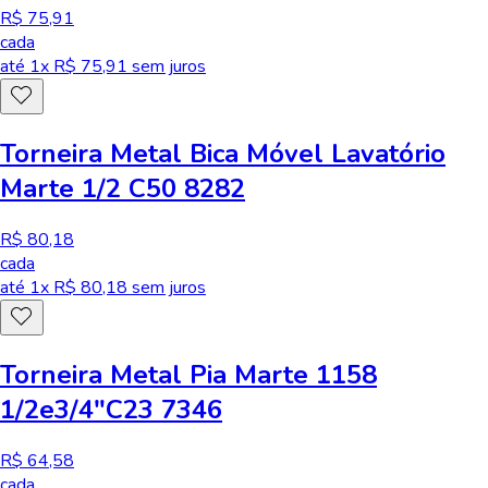
R$ 75,91
cada
até
1
x R$
75,91
sem juros
Torneira Metal Bica Móvel Lavatório
Marte 1/2 C50 8282
R$ 80,18
cada
até
1
x R$
80,18
sem juros
Torneira Metal Pia Marte 1158
1/2e3/4"C23 7346
R$ 64,58
cada