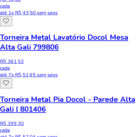
cada
até
1
x R$
43,50
sem juros
Torneira Metal Lavatório Docol Mesa
Alta Gali 799806
R$ 361,53
cada
até
7
x R$
51,65
sem juros
Torneira Metal Pia Docol - Parede Alta
Gali | 801406
R$ 399,30
cada
até
7
x R$
57,04
sem juros