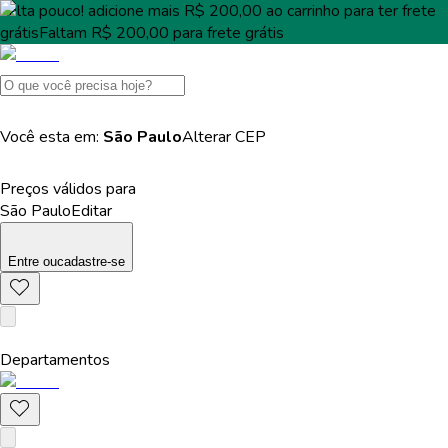
Falta pouco!
adicione mais
R$ 200,00
ao carrinho para ter
frete
grátis
Faltam
R$ 200,00
para
frete grátis
Você esta em:
São Paulo
Alterar
CEP
Preços válidos para
São Paulo
Editar
Entre
ou
cadastre-se
Departamentos