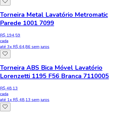
Torneira Metal Lavatório Metromatic
Parede 1001 7099
R$ 194,59
cada
até
3
x R$
64,86
sem juros
Torneira ABS Bica Móvel Lavatório
Lorenzetti 1195 F56 Branca 7110005
R$ 48,13
cada
até
1
x R$
48,13
sem juros