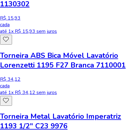
1130302
R$ 15,93
cada
até
1
x R$
15,93
sem juros
Torneira ABS Bica Móvel Lavatório
Lorenzetti 1195 F27 Branca 7110001
R$ 34,12
cada
até
1
x R$
34,12
sem juros
Torneira Metal Lavatório Imperatriz
1193 1/2" C23 9976