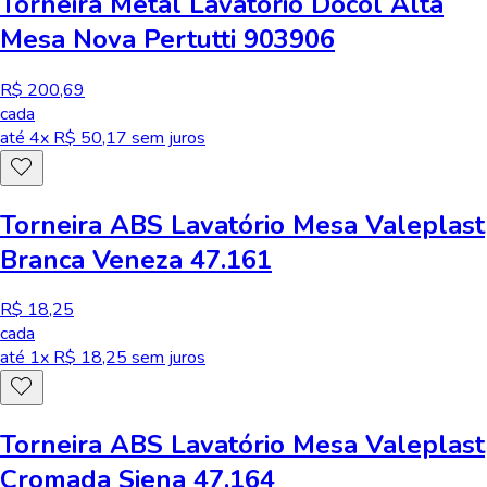
Torneira Metal Lavatório Docol Alta
Mesa Nova Pertutti 903906
R$ 200,69
cada
até
4
x R$
50,17
sem juros
Torneira ABS Lavatório Mesa Valeplast
Branca Veneza 47.161
R$ 18,25
cada
até
1
x R$
18,25
sem juros
Torneira ABS Lavatório Mesa Valeplast
Cromada Siena 47.164