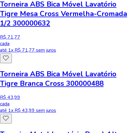
Torneira ABS Bica Móvel Lavatório
Tigre Mesa Cross Vermelha-Cromada
1/2 300000632
R$ 71,77
cada
até
1
x R$
71,77
sem juros
Torneira ABS Bica Móvel Lavatório
Tigre Branca Cross 300000488
R$ 43,99
cada
até
1
x R$
43,99
sem juros