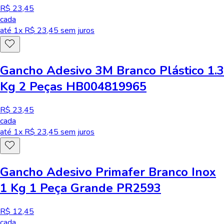
R$ 23,45
cada
até
1
x R$
23,45
sem juros
Gancho Adesivo 3M Branco Plástico 1.3
Kg 2 Peças HB004819965
R$ 23,45
cada
até
1
x R$
23,45
sem juros
Gancho Adesivo Primafer Branco Inox
1 Kg 1 Peça Grande PR2593
R$ 12,45
cada