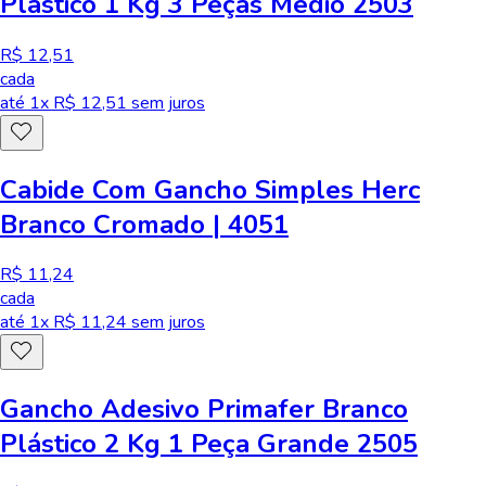
Plástico 1 Kg 3 Peças Médio 2503
R$ 12,51
cada
até
1
x R$
12,51
sem juros
Cabide Com Gancho Simples Herc
Branco Cromado | 4051
R$ 11,24
cada
até
1
x R$
11,24
sem juros
Gancho Adesivo Primafer Branco
Plástico 2 Kg 1 Peça Grande 2505