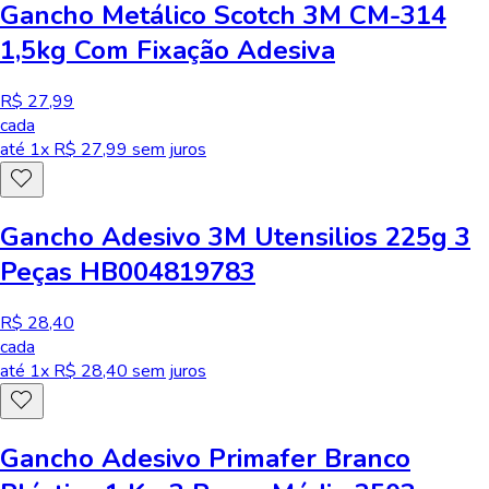
Gancho Metálico Scotch 3M CM-314
1,5kg Com Fixação Adesiva
R$ 27,99
cada
até
1
x R$
27,99
sem juros
Gancho Adesivo 3M Utensilios 225g 3
Peças HB004819783
R$ 28,40
cada
até
1
x R$
28,40
sem juros
Gancho Adesivo Primafer Branco