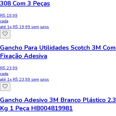
308 Com 3 Peças
R$ 19,99
cada
até
1
x R$
19,99
sem juros
Gancho Para Utilidades Scotch 3M Com
Fixação Adesiva
R$ 23,99
cada
até
1
x R$
23,99
sem juros
Gancho Adesivo 3M Branco Plástico 2.3
Kg 1 Peça HB004819981