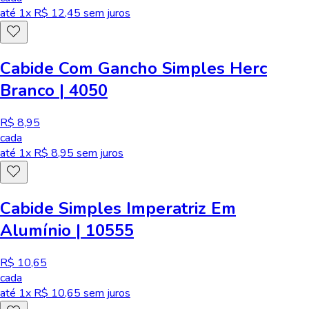
até
1
x R$
12,45
sem juros
Cabide Com Gancho Simples Herc
Branco | 4050
R$ 8,95
cada
até
1
x R$
8,95
sem juros
Cabide Simples Imperatriz Em
Alumínio | 10555
R$ 10,65
cada
até
1
x R$
10,65
sem juros