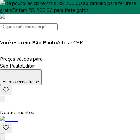
Falta pouco!
adicione mais
R$ 200,00
ao carrinho para ter
frete
grátis
Faltam
R$ 200,00
para
frete grátis
Você esta em:
São Paulo
Alterar
CEP
Preços válidos para
São Paulo
Editar
Entre
ou
cadastre-se
Departamentos