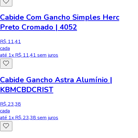
Cabide Com Gancho Simples Herc
Preto Cromado | 4052
R$ 11,41
cada
até
1
x R$
11,41
sem juros
Cabide Gancho Astra Alumínio |
KBMCBDCRIST
R$ 23,38
cada
até
1
x R$
23,38
sem juros