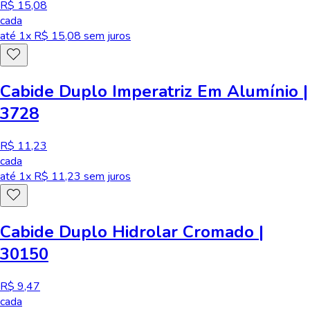
R$ 15,08
cada
até
1
x R$
15,08
sem juros
Cabide Duplo Imperatriz Em Alumínio |
3728
R$ 11,23
cada
até
1
x R$
11,23
sem juros
Cabide Duplo Hidrolar Cromado |
30150
R$ 9,47
cada