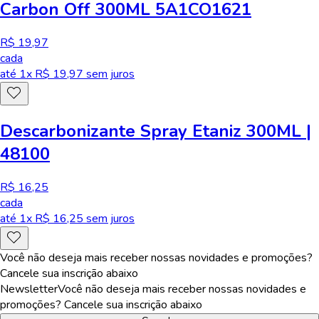
Carbon Off 300ML 5A1CO1621
R$ 19,97
cada
até
1
x R$
19,97
sem juros
Descarbonizante Spray Etaniz 300ML |
48100
R$ 16,25
cada
até
1
x R$
16,25
sem juros
Você não deseja mais receber nossas novidades e promoções?
Cancele sua inscrição abaixo
Newsletter
Você não deseja mais receber nossas novidades e
promoções? Cancele sua inscrição abaixo