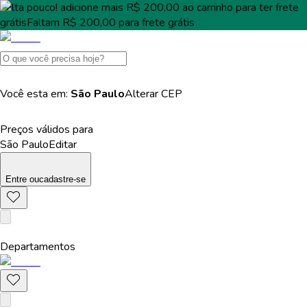
Falta pouco!
adicione mais
R$ 200,00
ao carrinho para ter
frete
grátis
Faltam
R$ 200,00
para
frete grátis
Você esta em:
São Paulo
Alterar
CEP
Preços válidos para
São Paulo
Editar
Entre
ou
cadastre-se
Departamentos