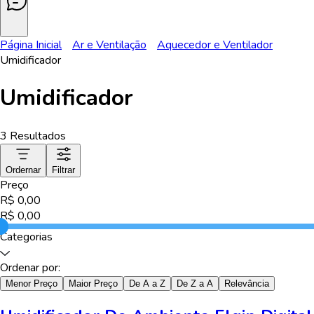
Página Inicial
Ar e Ventilação
Aquecedor e Ventilador
Umidificador
Umidificador
3
Resultados
Ordernar
Filtrar
Preço
R$
0,00
R$
0,00
Categorias
Ordenar por:
Menor Preço
Maior Preço
De A a Z
De Z a A
Relevância