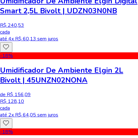
Umidificador De Ambiente Elgin Digital
Smart 2,5L Bivolt | UDZN03N0NB
R$ 240,53
cada
até
4
x R$
60,13
sem juros
-18
%
Umidificador De Ambiente Elgin 2L
Bivolt | 45UNZN02NONA
de R$ 156,09
R$ 128,10
cada
até
2
x R$
64,05
sem juros
-18
%