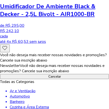
Umidificador De Ambiente Black &
Decker - 2,5L Bivolt - AIR1000-BR
de R$ 295,00
R$ 242,10
cada
até
4
x R$
60,53
sem juros
Você não deseja mais receber nossas novidades e promoções?
Cancele sua inscrição abaixo
Newsletter
Você não deseja mais receber nossas novidades e
promoções? Cancele sua inscrição abaixo
Cancelar
Todas as Categorias
Ar e Ventilação
Automotivo
Banheiro
Cozinha e Área Externa