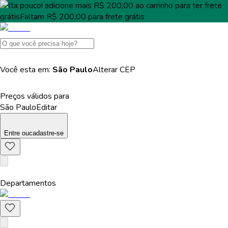
Falta pouco!
adicione mais
R$ 200,00
ao carrinho para ter
frete
grátis
Faltam
R$ 200,00
para
frete grátis
Você esta em:
São Paulo
Alterar
CEP
Preços válidos para
São Paulo
Editar
Entre
ou
cadastre-se
Departamentos