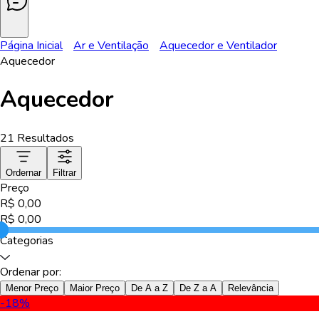
Página Inicial
Ar e Ventilação
Aquecedor e Ventilador
Aquecedor
Aquecedor
21
Resultados
Ordernar
Filtrar
Preço
R$
0,00
R$
0,00
Categorias
Ordenar por:
Menor Preço
Maior Preço
De A a Z
De Z a A
Relevância
-18
%