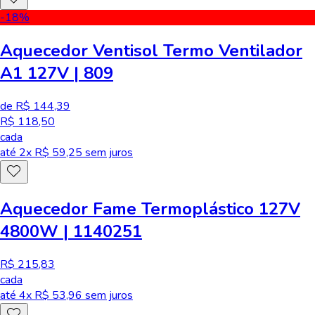
-18
%
Aquecedor Ventisol Termo Ventilador
A1 127V | 809
de R$ 144,39
R$ 118,50
cada
até
2
x R$
59,25
sem juros
Aquecedor Fame Termoplástico 127V
4800W | 1140251
R$ 215,83
cada
até
4
x R$
53,96
sem juros