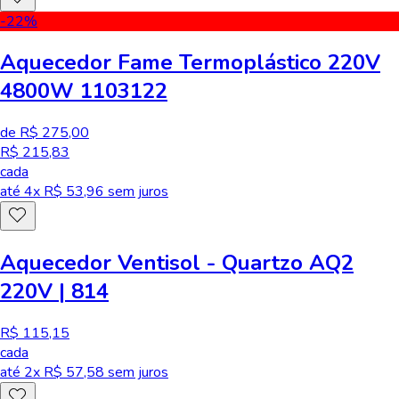
-22
%
Aquecedor Fame Termoplástico 220V
4800W 1103122
de R$ 275,00
R$ 215,83
cada
até
4
x R$
53,96
sem juros
Aquecedor Ventisol - Quartzo AQ2
220V | 814
R$ 115,15
cada
até
2
x R$
57,58
sem juros