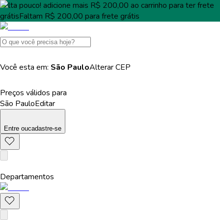
Falta pouco!
adicione mais
R$ 200,00
ao carrinho para ter
frete
grátis
Faltam
R$ 200,00
para
frete grátis
Você esta em:
São Paulo
Alterar
CEP
Preços válidos para
São Paulo
Editar
Entre
ou
cadastre-se
Departamentos