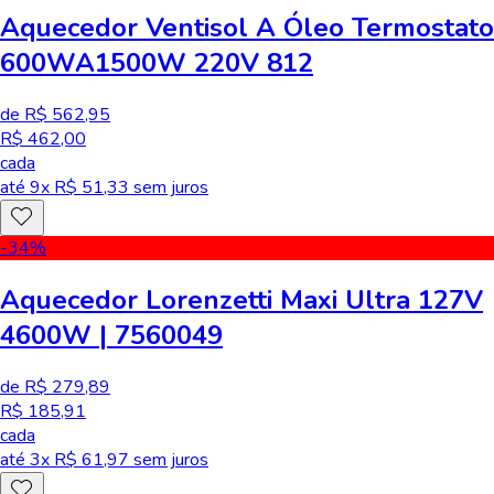
Aquecedor Ventisol A Óleo Termostato
600WA1500W 220V 812
de R$ 562,95
R$ 462,00
cada
até
9
x R$
51,33
sem juros
-34
%
Aquecedor Lorenzetti Maxi Ultra 127V
4600W | 7560049
de R$ 279,89
R$ 185,91
cada
até
3
x R$
61,97
sem juros